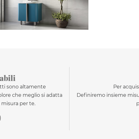
abili
otti sono altamente
Per acquis
colore che meglio si adatta
Definiremo insieme misure
 misura per te.
p