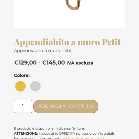
Appendiabito a muro Petit
Appendiabito a muro Petit
€
129,00
-
€
145,00
IVA esclusa
Colore
AGGIUNGI AL CARRELLO
Il prodotto è disponibile in diverse finiture.
ATTENZIONE:
I prodotti in OFFERTA non sono configurabili.
Per maggiori informazioni
contatta l’assistenza clienti
.